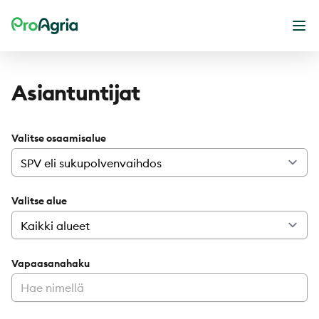
ProAgria
Ava
Asiantuntijat
Valitse osaamisalue
Valitse alue
Vapaasanahaku