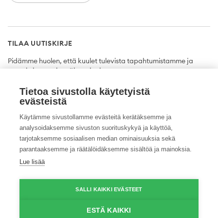
TILAA UUTISKIRJE
Pidämme huolen, että kuulet tulevista tapahtumistamme ja
uutuuksista ensimmäisten joukossa.
Tietoa sivustolla käytetyistä
Tilaa
evästeistä
Käytämme sivustollamme evästeitä kerätäksemme ja
analysoidaksemme sivuston suorituskykyä ja käyttöä,
tarjotaksemme sosiaalisen median ominaisuuksia sekä
Twitter
Facebook
YouTube
Instagram
LinkedIn
parantaaksemme ja räätälöidäksemme sisältöä ja mainoksia.
Lue lisää
Tietosuojaseloste
Saavutettavuusseloste
Ilmoituskanava
SALLI KAIKKI EVÄSTEET
© 2026 ProAgria. Kaikki oikeudet pidätetään.
ESTÄ KAIKKI