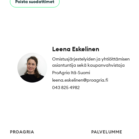
Poista suodattimet
Leena Eskelinen
Omistusjärjestelyiden ja yhtiöittämisen
asiantuntija sekä kaupanvahvistaja
ProAgria Itä-Suomi
leena.eskelinen@proagria.fi
043 825 4982
Footer
PROAGRIA
PALVELUMME