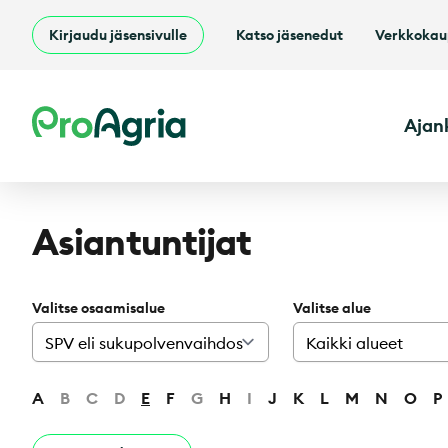
Kirjaudu jäsensivulle
Katso jäsenedut
Verkkoka
ProAgria
Ajan
Asiantuntijat
Valitse osaamisalue
Valitse alue
A
B
C
D
E
F
G
H
I
J
K
L
M
N
O
P