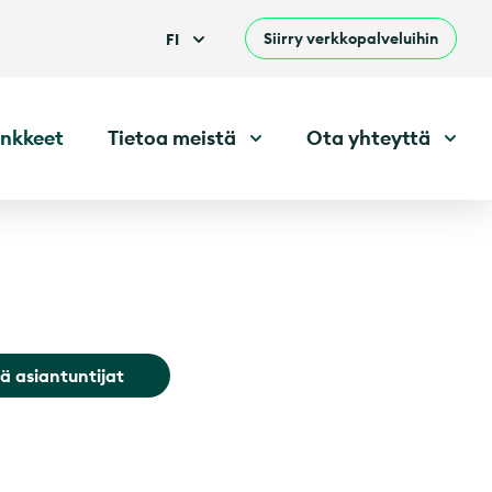
Siirry verkkopalveluihin
FI
nkkeet
Tietoa meistä
Ota yhteyttä
ä asiantuntijat