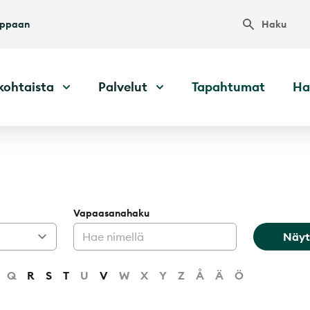
Haku
uppaan
kohtaista
Palvelut
Tapahtumat
Ha
Vapaasanahaku
Näyt
Q
R
S
T
U
V
W
X
Y
Z
Å
Ä
Ö