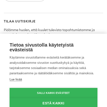
TILAA UUTISKIRJE
Pidämme huolen, että kuulet tulevista tapahtumistamme ja
uutuuksista ensimmäisten joukossa.
Tietoa sivustolla käytetyistä
Tilaa
evästeistä
Käytämme sivustollamme evästeitä kerätäksemme ja
analysoidaksemme sivuston suorituskykyä ja käyttöä,
tarjotaksemme sosiaalisen median ominaisuuksia sekä
Twitter
Facebook
YouTube
Instagram
LinkedIn
parantaaksemme ja räätälöidäksemme sisältöä ja mainoksia.
Lue lisää
Tietosuojaseloste
Saavutettavuusseloste
Ilmoituskanava
SALLI KAIKKI EVÄSTEET
© 2026 ProAgria. Kaikki oikeudet pidätetään.
ESTÄ KAIKKI