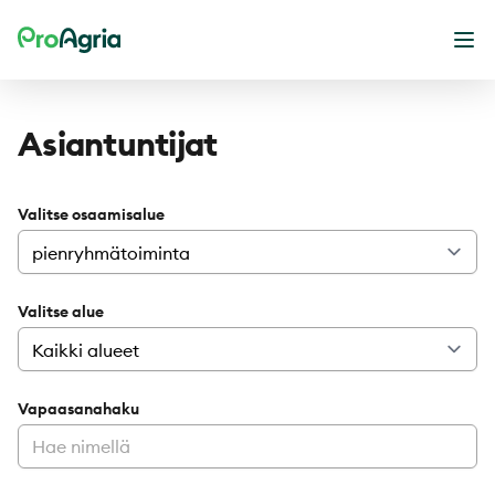
ProAgria
Ava
Asiantuntijat
Valitse osaamisalue
Valitse alue
Vapaasanahaku