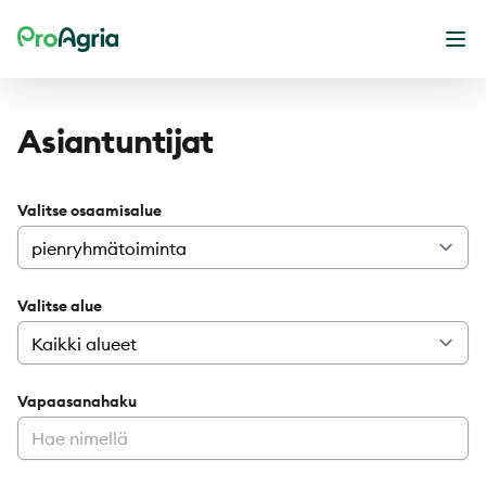
ProAgria
Ava
Asiantuntijat
Valitse osaamisalue
Valitse alue
Vapaasanahaku