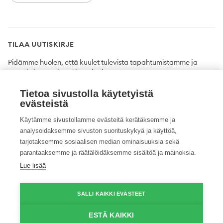
TILAA UUTISKIRJE
Pidämme huolen, että kuulet tulevista tapahtumistamme ja
uutuuksista ensimmäisten joukossa.
Tietoa sivustolla käytetyistä
Tilaa
evästeistä
Käytämme sivustollamme evästeitä kerätäksemme ja
analysoidaksemme sivuston suorituskykyä ja käyttöä,
tarjotaksemme sosiaalisen median ominaisuuksia sekä
Twitter
Facebook
YouTube
Instagram
LinkedIn
parantaaksemme ja räätälöidäksemme sisältöä ja mainoksia.
Lue lisää
Tietosuojaseloste
Saavutettavuusseloste
Ilmoituskanava
SALLI KAIKKI EVÄSTEET
© 2026 ProAgria. Kaikki oikeudet pidätetään.
ESTÄ KAIKKI