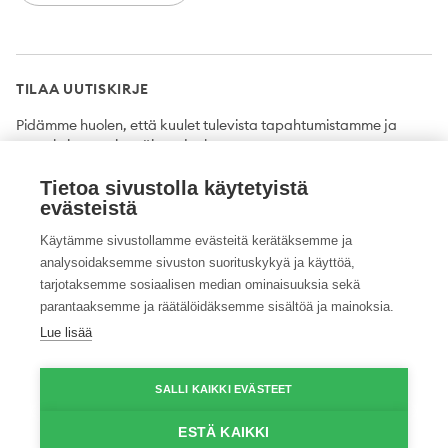
TILAA UUTISKIRJE
Pidämme huolen, että kuulet tulevista tapahtumistamme ja
uutuuksista ensimmäisten joukossa.
Tietoa sivustolla käytetyistä
Tilaa
evästeistä
Käytämme sivustollamme evästeitä kerätäksemme ja
analysoidaksemme sivuston suorituskykyä ja käyttöä,
tarjotaksemme sosiaalisen median ominaisuuksia sekä
Twitter
Facebook
YouTube
Instagram
LinkedIn
parantaaksemme ja räätälöidäksemme sisältöä ja mainoksia.
Lue lisää
Tietosuojaseloste
Saavutettavuusseloste
Ilmoituskanava
SALLI KAIKKI EVÄSTEET
© 2026 ProAgria. Kaikki oikeudet pidätetään.
ESTÄ KAIKKI