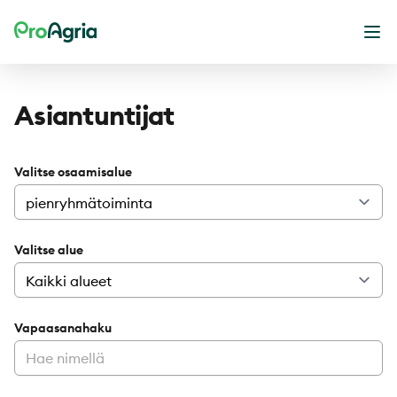
ProAgria
Ava
Asiantuntijat
Valitse osaamisalue
Valitse alue
Vapaasanahaku