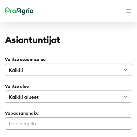
ProAgria
Ava
Asiantuntijat
Valitse osaamisalue
Valitse alue
Vapaasanahaku