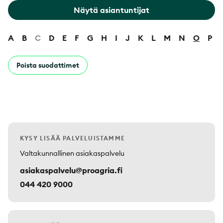
Näytä asiantuntijat
A
B
C
D
E
F
G
H
I
J
K
L
M
N
O
P
Poista suodattimet
KYSY LISÄÄ PALVELUISTAMME
Valtakunnallinen asiakaspalvelu
asiakaspalvelu@proagria.fi
044 420 9000