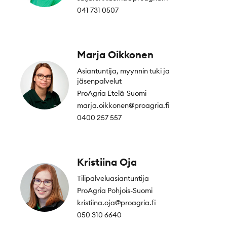
041 731 0507
Marja Oikkonen
Asiantuntija, myynnin tuki ja
jäsenpalvelut
ProAgria Etelä-Suomi
marja.oikkonen@proagria.fi
0400 257 557
Kristiina Oja
Tilipalveluasiantuntija
ProAgria Pohjois-Suomi
kristiina.oja@proagria.fi
050 310 6640