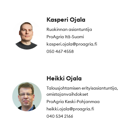
Kasperi Ojala
Ruokinnan asiantuntija
ProAgria Itä-Suomi
kasperi.ojala@proagria.fi
050 467 4558
Heikki Ojala
Talousjohtamisen erityisasiantuntija,
omistajanvaihdokset
ProAgria Keski-Pohjanmaa
heikki.ojala@proagria.fi
040 534 2166