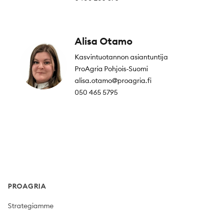
Alisa Otamo
Kasvintuotannon asiantuntija
ProAgria Pohjois-Suomi
alisa.otamo@proagria.fi
050 465 5795
Footer
PROAGRIA
Strategiamme