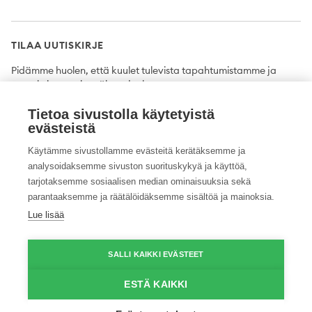
TILAA UUTISKIRJE
Pidämme huolen, että kuulet tulevista tapahtumistamme ja
uutuuksista ensimmäisten joukossa.
Tietoa sivustolla käytetyistä
Tilaa
evästeistä
Käytämme sivustollamme evästeitä kerätäksemme ja
analysoidaksemme sivuston suorituskykyä ja käyttöä,
tarjotaksemme sosiaalisen median ominaisuuksia sekä
Twitter
Facebook
YouTube
Instagram
LinkedIn
parantaaksemme ja räätälöidäksemme sisältöä ja mainoksia.
Lue lisää
Tietosuojaseloste
Saavutettavuusseloste
Ilmoituskanava
SALLI KAIKKI EVÄSTEET
© 2026 ProAgria. Kaikki oikeudet pidätetään.
ESTÄ KAIKKI