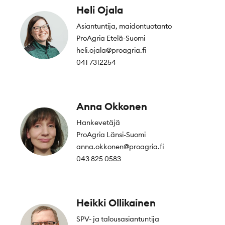
Heli Ojala
Asiantuntija, maidontuotanto
ProAgria Etelä-Suomi
heli.ojala@proagria.fi
041 7312254
Anna Okkonen
Hankevetäjä
ProAgria Länsi-Suomi
anna.okkonen@proagria.fi
043 825 0583
Heikki Ollikainen
SPV- ja talousasiantuntija