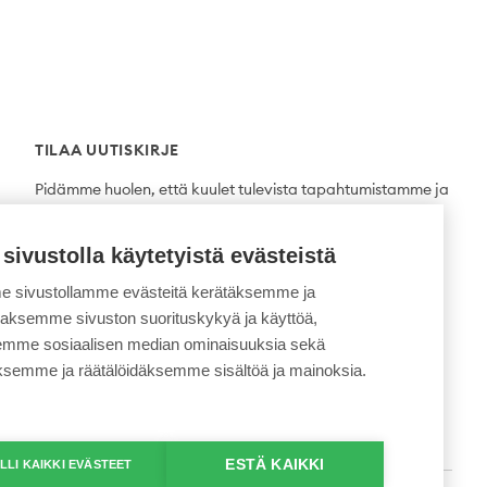
TILAA UUTISKIRJE
Pidämme huolen, että kuulet tulevista tapahtumistamme ja
uutuuksista ensimmäisten joukossa.
 sivustolla käytetyistä evästeistä
Tilaa
 sivustollamme evästeitä kerätäksemme ja
daksemme sivuston suorituskykyä ja käyttöä,
semme sosiaalisen median ominaisuuksia sekä
ksemme ja räätälöidäksemme sisältöä ja mainoksia.
ESTÄ KAIKKI
LLI KAIKKI EVÄSTEET