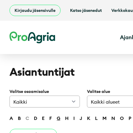
Kirjaudu jäsensivulle
Katso jäsenedut
Verkkoka
ProAgria
Ajan
Asiantuntijat
Valitse osaamisalue
Valitse alue
A
B
C
D
E
F
G
H
I
J
K
L
M
N
O
P