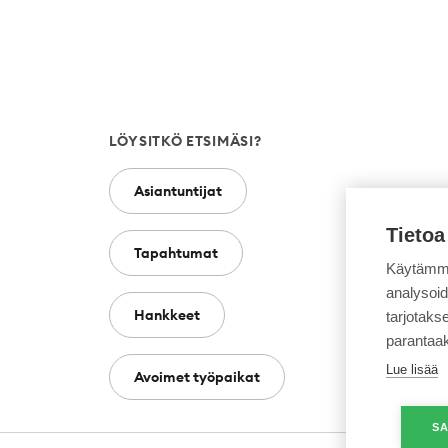
LÖYSITKÖ ETSIMÄSI?
Asiantuntijat
Tietoa
Tapahtumat
Käytämme
analysoi
Hankkeet
tarjotak
parantaa
Lue lisää
Avoimet työpaikat
SA