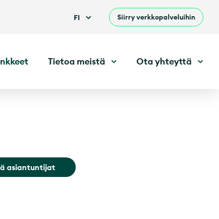
Siirry verkkopalveluihin
FI
nkkeet
Tietoa meistä
Ota yhteyttä
ä asiantuntijat