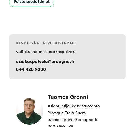
Poista suodattimet
KYSY LISÄÄ PALVELUISTAMME
Valtakunnallinen asiakaspalvelu
asiakaspalvelu@proagria.fi
044 420 9000
Tuomas Granni
Asiantuntija, kasvintuotanto
ProAgria Etelä-Suomi
tuomas.granni@proagria.fi
0400 859 399