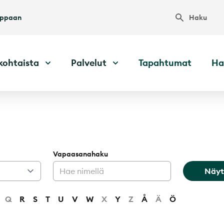
Haku
uppaan
kohtaista
Palvelut
Tapahtumat
Ha
Vapaasanahaku
Näyt
Q
R
S
T
U
V
W
X
Y
Z
Å
Ä
Ö