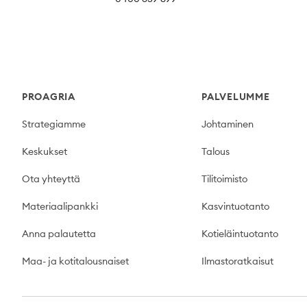
Footer
PROAGRIA
PALVELUMME
Strategiamme
Johtaminen
Keskukset
Talous
Ota yhteyttä
Tilitoimisto
Materiaalipankki
Kasvintuotanto
Anna palautetta
Kotieläintuotanto
Maa- ja kotitalousnaiset
Ilmastoratkaisut