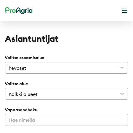
ProAgria
Ava
Asiantuntijat
Valitse osaamisalue
Valitse alue
Vapaasanahaku