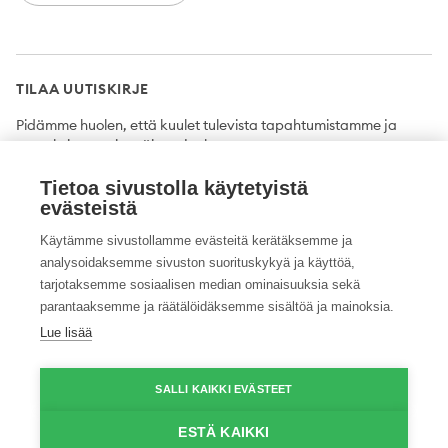
TILAA UUTISKIRJE
Pidämme huolen, että kuulet tulevista tapahtumistamme ja
uutuuksista ensimmäisten joukossa.
Tietoa sivustolla käytetyistä
Tilaa
evästeistä
Käytämme sivustollamme evästeitä kerätäksemme ja
analysoidaksemme sivuston suorituskykyä ja käyttöä,
tarjotaksemme sosiaalisen median ominaisuuksia sekä
Twitter
Facebook
YouTube
Instagram
LinkedIn
parantaaksemme ja räätälöidäksemme sisältöä ja mainoksia.
Lue lisää
Tietosuojaseloste
Saavutettavuusseloste
Ilmoituskanava
SALLI KAIKKI EVÄSTEET
© 2026 ProAgria. Kaikki oikeudet pidätetään.
ESTÄ KAIKKI