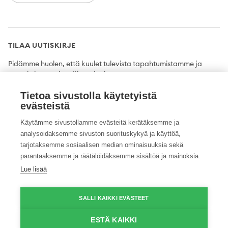
TILAA UUTISKIRJE
Pidämme huolen, että kuulet tulevista tapahtumistamme ja
uutuuksista ensimmäisten joukossa.
Tietoa sivustolla käytetyistä
Tilaa
evästeistä
Käytämme sivustollamme evästeitä kerätäksemme ja
analysoidaksemme sivuston suorituskykyä ja käyttöä,
tarjotaksemme sosiaalisen median ominaisuuksia sekä
Twitter
Facebook
YouTube
Instagram
LinkedIn
parantaaksemme ja räätälöidäksemme sisältöä ja mainoksia.
Lue lisää
Tietosuojaseloste
Saavutettavuusseloste
Ilmoituskanava
SALLI KAIKKI EVÄSTEET
© 2026 ProAgria. Kaikki oikeudet pidätetään.
ESTÄ KAIKKI