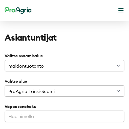
ProAgria
Ava
Asiantuntijat
Valitse osaamisalue
Valitse alue
Vapaasanahaku