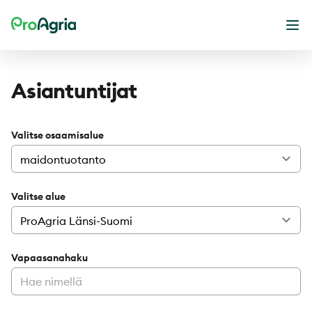
ProAgria
Ava
Asiantuntijat
Valitse osaamisalue
Valitse alue
Vapaasanahaku