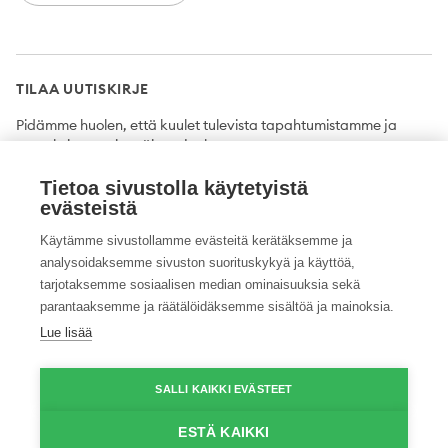
TILAA UUTISKIRJE
Pidämme huolen, että kuulet tulevista tapahtumistamme ja
uutuuksista ensimmäisten joukossa.
Tietoa sivustolla käytetyistä
Tilaa
evästeistä
Käytämme sivustollamme evästeitä kerätäksemme ja
analysoidaksemme sivuston suorituskykyä ja käyttöä,
tarjotaksemme sosiaalisen median ominaisuuksia sekä
Twitter
Facebook
YouTube
Instagram
LinkedIn
parantaaksemme ja räätälöidäksemme sisältöä ja mainoksia.
Lue lisää
Tietosuojaseloste
Saavutettavuusseloste
Ilmoituskanava
SALLI KAIKKI EVÄSTEET
© 2026 ProAgria. Kaikki oikeudet pidätetään.
ESTÄ KAIKKI