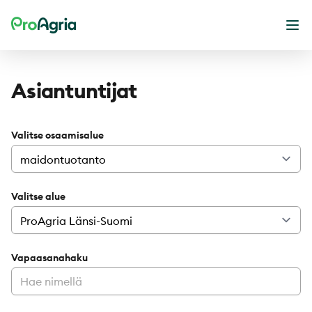
ProAgria
Ava
Asiantuntijat
Valitse osaamisalue
Valitse alue
Vapaasanahaku