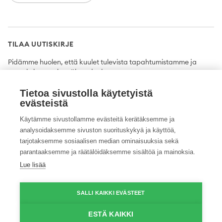
TILAA UUTISKIRJE
Pidämme huolen, että kuulet tulevista tapahtumistamme ja
uutuuksista ensimmäisten joukossa.
Tietoa sivustolla käytetyistä
Tilaa
evästeistä
Käytämme sivustollamme evästeitä kerätäksemme ja
analysoidaksemme sivuston suorituskykyä ja käyttöä,
tarjotaksemme sosiaalisen median ominaisuuksia sekä
Twitter
Facebook
YouTube
Instagram
LinkedIn
parantaaksemme ja räätälöidäksemme sisältöä ja mainoksia.
Lue lisää
Tietosuojaseloste
Saavutettavuusseloste
Ilmoituskanava
SALLI KAIKKI EVÄSTEET
© 2026 ProAgria. Kaikki oikeudet pidätetään.
ESTÄ KAIKKI