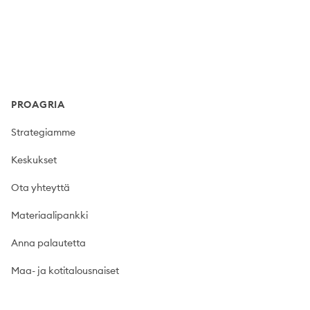
Footer
PROAGRIA
Strategiamme
Keskukset
Ota yhteyttä
Materiaalipankki
Anna palautetta
Maa- ja kotitalousnaiset