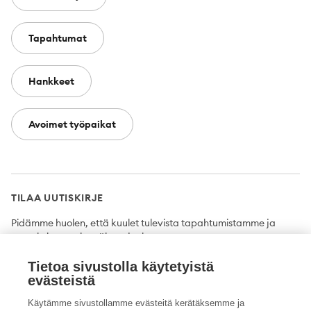
Tapahtumat
Hankkeet
Avoimet työpaikat
TILAA UUTISKIRJE
Pidämme huolen, että kuulet tulevista tapahtumistamme ja
uutuuksista ensimmäisten joukossa.
Tietoa sivustolla käytetyistä
Tilaa
evästeistä
Käytämme sivustollamme evästeitä kerätäksemme ja