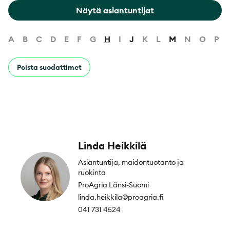
Näytä asiantuntijat
A
B
C
D
E
F
G
H
I
J
K
L
M
N
O
P
Poista suodattimet
Linda Heikkilä
Asiantuntija, maidontuotanto ja
ruokinta
ProAgria Länsi-Suomi
linda.heikkila@proagria.fi
041 731 4524