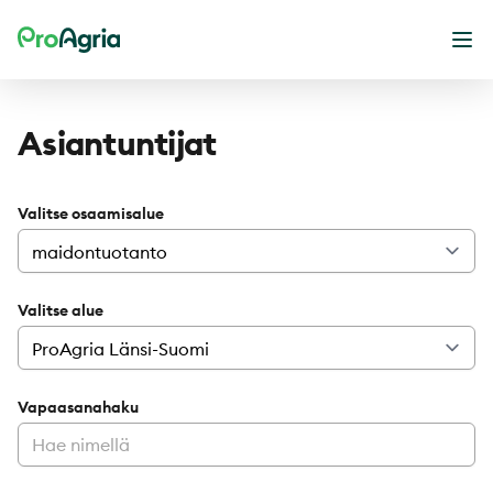
ProAgria
Ava
Asiantuntijat
Valitse osaamisalue
Valitse alue
Vapaasanahaku