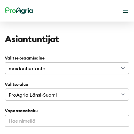
ProAgria
Ava
Asiantuntijat
Valitse osaamisalue
Valitse alue
Vapaasanahaku