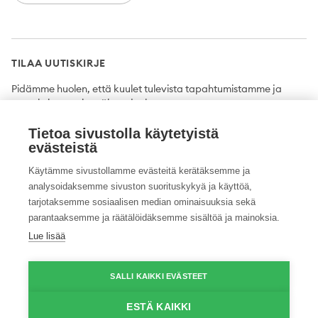
TILAA UUTISKIRJE
Pidämme huolen, että kuulet tulevista tapahtumistamme ja
uutuuksista ensimmäisten joukossa.
Tietoa sivustolla käytetyistä
Tilaa
evästeistä
Käytämme sivustollamme evästeitä kerätäksemme ja
analysoidaksemme sivuston suorituskykyä ja käyttöä,
tarjotaksemme sosiaalisen median ominaisuuksia sekä
Twitter
Facebook
YouTube
Instagram
LinkedIn
parantaaksemme ja räätälöidäksemme sisältöä ja mainoksia.
Lue lisää
Tietosuojaseloste
Saavutettavuusseloste
Ilmoituskanava
SALLI KAIKKI EVÄSTEET
© 2026 ProAgria. Kaikki oikeudet pidätetään.
ESTÄ KAIKKI